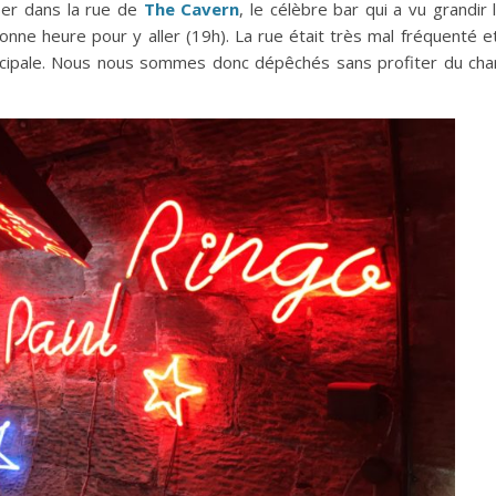
sser dans la rue de
The Cavern
, le célèbre bar qui a vu grandir 
nne heure pour y aller (19h). La rue était très mal fréquenté 
incipale. Nous nous sommes donc dépêchés sans profiter du ch