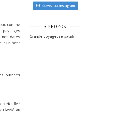
Suivez sur Instagram
mieux comme
A PROPOS
es paysages
Grande voyageuse patati
ns nos dates
our un petit
tes journées
rtefeuille !
. Classé au