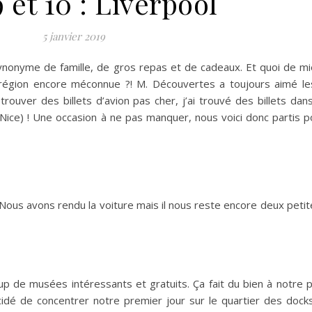
9 et 10 : Liverpool
5 janvier 2019
ynonyme de famille, de gros repas et de cadeaux. Et quoi de 
 région encore méconnue ?! M. Découvertes a toujours aimé l
trouver des billets d’avion pas cher, j’ai trouvé des billets da
 Nice) ! Une occasion à ne pas manquer, nous voici donc partis p
. Nous avons rendu la voiture mais il nous reste encore deux peti
up de musées intéressants et gratuits. Ça fait du bien à notre po
cidé de concentrer notre premier jour sur le quartier des docks