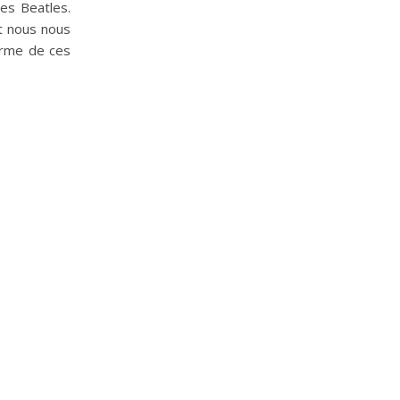
les Beatles.
et nous nous
arme de ces