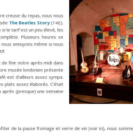
eure creuse du repas, nous nous
musée
The Beatles Story
(14£).
le tarif est un peu élevé, les
complète. Plusieurs heures se
s nous ennuyons même si nous
if.
 de finir notre après midi dans
èbre musée londonien présente
café est d’ailleurs assez sympa.
s plats assez élaborés. C’était
en après (presque) une semaine
ofiter de la pause fromage et verre de vin (voir ici), nous somm